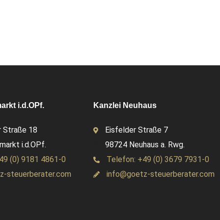
rkt i.d.OPf.
Kanzlei Neuhaus
 Straße 18
Eisfelder Straße 7
arkt i.d.OPf.
98724 Neuhaus a. Rwg.
49 (0) 9181 4861-0
Telefon: +49 (0) 3679 7931-0
z-steuerberater.com
info@goetz-steuerberater.com