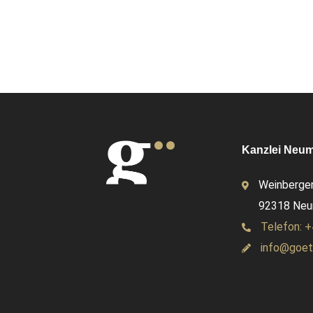
Kanzlei Neuma
Weinberger
92318 Neum
Telefon: +
info@goet