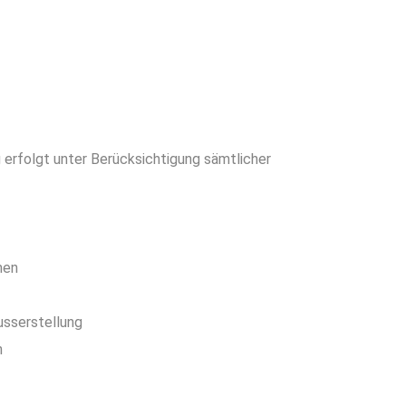
 erfolgt unter Berücksichtigung sämtlicher
men
usserstellung
n